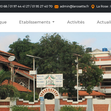
20 68 / 01 97 44 41 27 / 01 95 27 40 70
admin@larosette.fr
La Rose :
ique
Etablissements
Activités
Actual