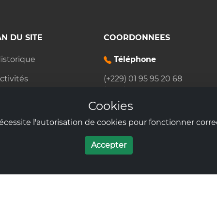
N DU SITE
COORDONNEES
istorique
Téléphone
ctivités
(+229) 01 95 95 20 68
(+229) 01 97 44 41 27
a Rose
(+229) 01 95 27 40 70
Cookies
a Rosette
Email
écessite l'autorisation de cookies pour fonctionner corr
ctualités
admin@larosette.fr
Accepter
Adresse
La Rose : Rue 1368, Cotonou
La Rosette: B.P. 30, Porto-No