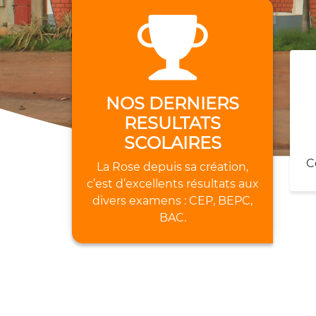
NOS DERNIERS
RESULTATS
SCOLAIRES
C
La Rose depuis sa création,
c’est d’excellents résultats aux
divers examens : CEP, BEPC,
BAC.