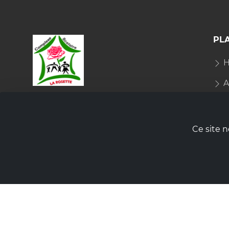
PLA
H
A
COMPLEXES SCOLAIRE
L
LA ROSE - LA ROSETTE
L
Ce site n
Rép. du Bénin
A